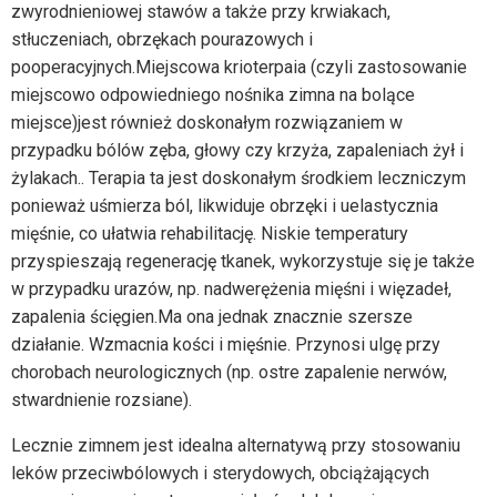
zwyrodnieniowej stawów a także przy krwiakach,
stłuczeniach, obrzękach pourazowych i
pooperacyjnych.Miejscowa krioterpaia (czyli zastosowanie
miejscowo odpowiedniego nośnika zimna na bolące
miejsce)jest również doskonałym rozwiązaniem w
przypadku bólów zęba, głowy czy krzyża, zapaleniach żył i
żylakach.. Terapia ta jest doskonałym środkiem leczniczym
ponieważ uśmierza ból, likwiduje obrzęki i uelastycznia
mięśnie, co ułatwia rehabilitację. Niskie temperatury
przyspieszają regenerację tkanek, wykorzystuje się je także
w przypadku urazów, np. nadwerężenia mięśni i więzadeł,
zapalenia ścięgien.Ma ona jednak znacznie szersze
działanie. Wzmacnia kości i mięśnie. Przynosi ulgę przy
chorobach neurologicznych (np. ostre zapalenie nerwów,
stwardnienie rozsiane).
Lecznie zimnem jest idealna alternatywą przy stosowaniu
leków przeciwbólowych i sterydowych, obciążających