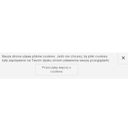
×
Nasza strona używa plików cookies. Jeśli nie chcesz, by pliki cookies
były zapisywane na Twoim dysku zmień ustawienia swojej przeglądarki.
Przeczytaj więcej o
cookies
883 635 754
PON-PT: 8.00 - 16.00